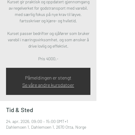
Kurset gir praktisk og oppdatert gjennomgang
av regelverket for godstransport med varebil,
med særlig fokus på nye krav til løyve,
fartsskriver og kjøre- og hviletid.
Kurset passer bedrifter og sjåfører som bruker
varebil i næringsvirksomhet, og som ønsker å
drive lovlig og effektivt.
Pris 4000,-
Påmeldingen er stengt
Se våre andre kursdatoer
Tid & Sted
24. apr. 2026, 09:00 – 15:00 GMT+1
Dahlemoen 1, Dahlemoen 1, 2670 Otta, Norge