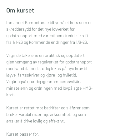
Om kurset
Innlandet Kompetanse tilbyr nå et kurs som er 
skreddersydd for det nye lovverket for 
godstransport med varebil som tredde i kraft 
fra 1/1-26 og kommende endringer fra 1/6-26.
Vi gir deltakerene en praktisk og oppdatert 
gjennomgang av regelverket for godstransport 
med varebil, med særlig fokus på nye krav til 
løyve, fartsskriver og kjøre- og hviletid.
Vi går også grundig gjennom lønnsvilkår, 
minstelønn og ordningen med lovpålagte HMS-
kort.
Kurset er rettet mot bedrifter og sjåfører som 
bruker varebil i næringsvirksomhet, og som 
ønsker å drive lovlig og effektivt.
Kurset passer for: