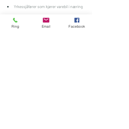
Yrkessjåfører som kjører varebil i næring
Les mer
Ring
Email
Facebook
Timeplan
9:00 - 15:00
6 timer
Godstransport med varebil
Dahlemoen 1
Se alle
Del dette kurset med andre