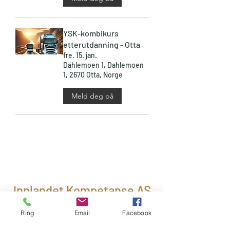
YSK-kombikurs
etterutdanning - Otta
fre. 15. jan.
Dahlemoen 1, Dahlemoen
1, 2670 Otta, Norge
Meld deg på
Innlandet Kompetanse AS
Ring
Email
Facebook
Dahlemoen 1
2670 Otta